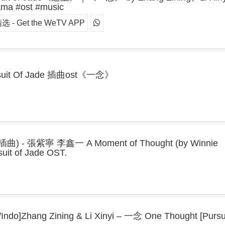
 #ost #music
 - Get the WeTV APP
uit Of Jade 插曲ost《一念》
 張紫寧 李鑫一 A Moment of Thought (by Winnie
suit of Jade OST.
h/Indo]Zhang Zining & Li Xinyi – 一念 One Thought [Pursui