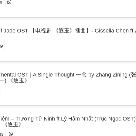
m
t of Jade OST 【电视剧 《逐玉》插曲】- Gissella Chen ft 
trumental OST | A Single Thought 一念 by Zhang Zining 
(李鑫一) 《逐玉》
m – Trương Tử Ninh ft Lý Hâm Nhất (Trục Ngọc OST)
一 《逐玉》
us