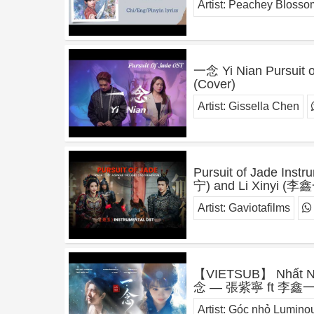
Artist:
Peachey Blosso
一念 Yi Nian Pursui
(Cover)
Artist:
Gissella Chen
Pursuit of Jade Ins
宁) and Li Xinyi 
Artist:
Gaviotafilms
【VIETSUB】 Nhất Niệ
念 — 張紫寧 ft 李鑫
Artist:
Góc nhỏ Lumino