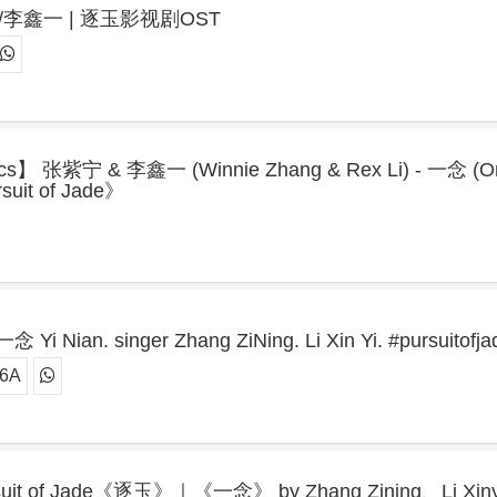
 /李鑫一 | 逐玉影视剧OST
rics】 张紫宁 & 李鑫一 (Winnie Zhang & Rex Li) - 一念 (O
suit of Jade》
念 Yi Nian. singer Zhang ZiNing. Li Xin Yi. #pursuitofja
26A
rsuit of Jade《逐玉》｜《一念》 by Zhang Zining、Li Xiny