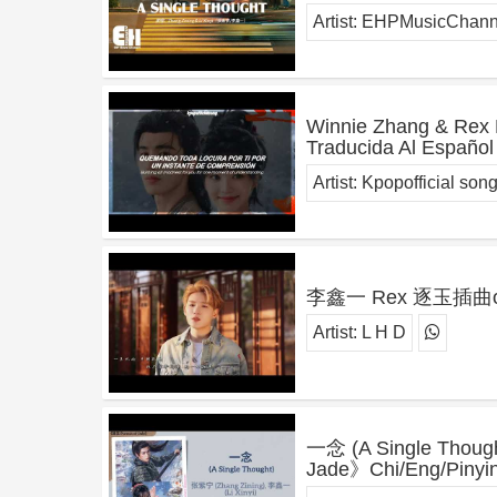
Artist:
EHPMusicChanne
Winnie Zhang & Rex Li
Traducida Al Español 
Artist:
Kpopofficial son
李鑫一 Rex 逐玉插曲
Artist:
L H D
一念 (A Single Thoug
Jade》Chi/Eng/Pinyin 