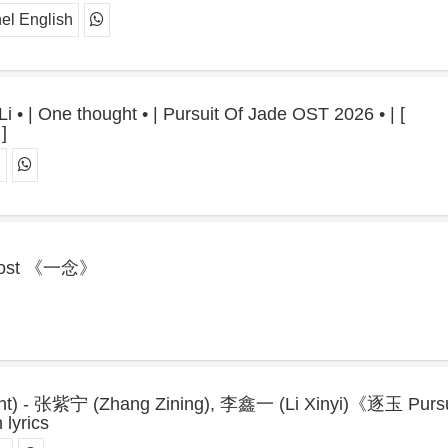
l English
 • | One thought • | Pursuit Of Jade OST 2026 • | [
]
g
ost 《一念》
ht) - 张紫宁 (Zhang Zining), 李鑫一 (Li Xinyi)《逐玉 Pursui
lyrics