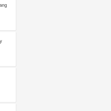
ang
y