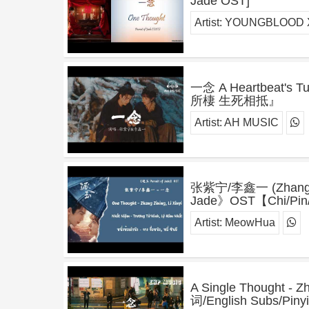
Jade OST]
Artist:
YOUNGBLOOD X
一念 A Heartbeat
所棲 生死相抵』
Artist:
AH MUSIC
张紫宁/李鑫一 (Zhang Zin
Jade》OST【Chi/Pin/
Artist:
MeowHua
A Single Thought 
词/English Subs/Pin