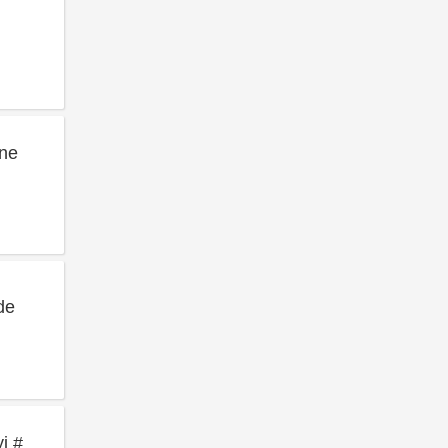
ne
de
i #