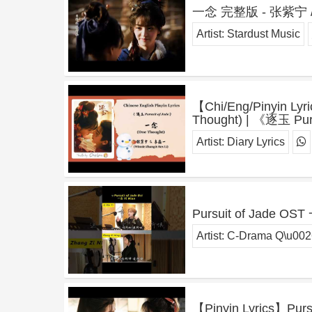
一念 完整版 - 张紫宁
Artist:
Stardust Music
【Chi/Eng/Pinyin Ly
Thought) | 《逐玉 Pur
Artist:
Diary Lyrics
Pursuit of Jade OST 一
Artist:
C-Drama Q\u00
【Pinyin Lyrics】Pu