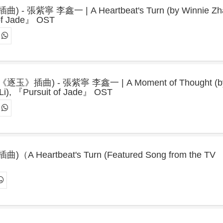
張紫寧 李鑫一 | A Heartbeat's Turn (by Winnie Zh
 of Jade』 OST
插曲) - 張紫寧 李鑫一 | A Moment of Thought (b
Li), 『Pursuit of Jade』 OST
Heartbeat's Turn (Featured Song from the TV