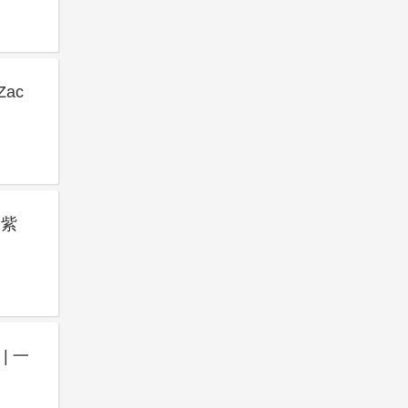
Zac
(张紫
 | 一